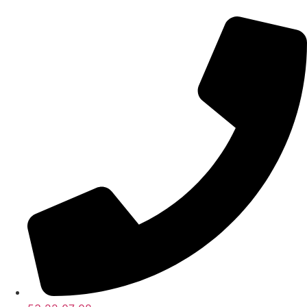
Videre
til
indhold